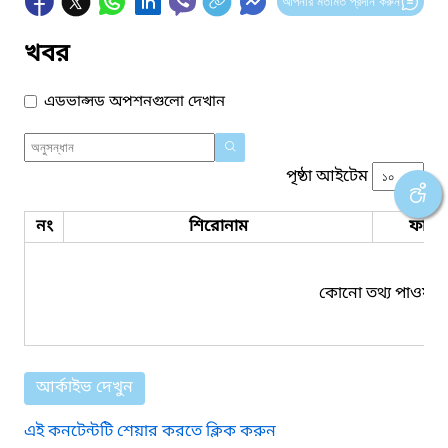
আপনার মতামত প্রদান করুন
খবর
এডভান্সড অপশনগুলো দেখান
পৃষ্ঠা আইটেম
নং
শিরোনাম
ফাইল
কোনো তথ্য পাওয়া য
আর্কাইভ দেখুন
এই কনটেন্টটি শেয়ার করতে ক্লিক করুন