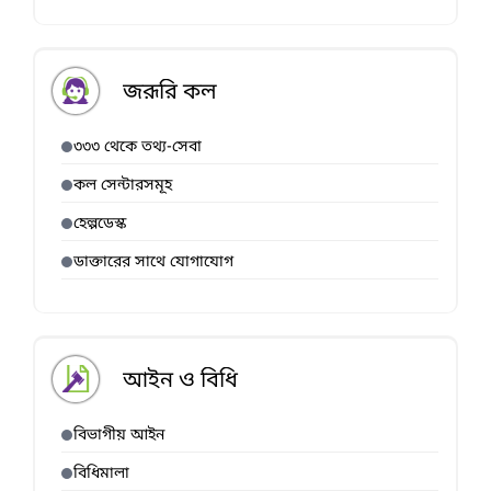
জরূরি কল
৩৩৩ থেকে তথ্য-সেবা
কল সেন্টারসমূহ
হেল্পডেস্ক
ডাক্তারের সাথে যোগাযোগ
আইন ও বিধি
বিভাগীয় আইন
বিধিমালা