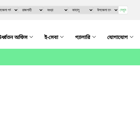
দেখুন
র্ধ্বতন অফিস
ই-সেবা
গ্যালারি
যোগাযোগ